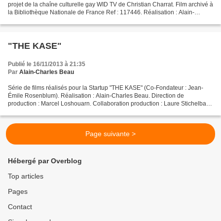
projet de la chaîne culturelle gay WID TV de Christian Charrat. Film archivé à
la Bibliothèque Nationale de France Ref : 117446. Réalisation : Alain-
Charles Beau. Direction artistique...
"THE KASE"
Publié le 16/11/2013 à 21:35
Par
Alain-Charles Beau
Série de films réalisés pour la Startup "THE KASE" (Co-Fondateur : Jean-
Émile Rosenblum). Réalisation : Alain-Charles Beau. Direction de
production : Marcel Loshouarn. Collaboration production : Laure Stichelbaut.
Image : Bertrand Follet Son : Louis Boulloche...
Page suivante >
Hébergé par Overblog
Top articles
Pages
Contact