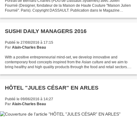
Portrait de Bernard Charlès (PDG de Dassault Systèmes) avec Julien
Fournié (Designer, fondateur de la Maison de Haute Couture "Maison Julien
Fournié". Paris). Copyright DASSAULT. Publication dans le Magazine
FORBES FRANCE. Sept-Oct-Nov. 2018. Production...
SUSHI DAILY MANAGERS 2016
Publié le 27/08/2016 à 17:15
Par
Alain-Charles Beau
With a positive entrepreneurial mind-set, we develop innovative and
contemporary food concepts inspired from the Asian culture and we aim to
bring healthy and high quality products through the food and retail sectors.
Production : Vidéodi. Marcel Loshouarn...
HÔTEL "JULES CÉSAR" EN ARLES
Publié le 09/06/2016 à 14:27
Par
Alain-Charles Beau