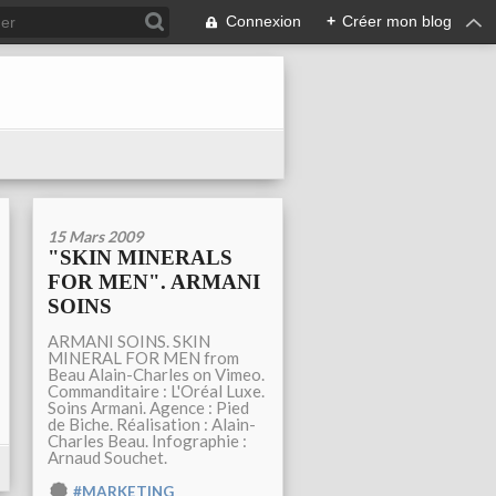
Connexion
+
Créer mon blog
15 Mars 2009
"SKIN MINERALS
FOR MEN". ARMANI
SOINS
ARMANI SOINS. SKIN
MINERAL FOR MEN from
Beau Alain-Charles on Vimeo.
Commanditaire : L'Oréal Luxe.
Soins Armani. Agence : Pied
de Biche. Réalisation : Alain-
Charles Beau. Infographie :
Arnaud Souchet.
#MARKETING