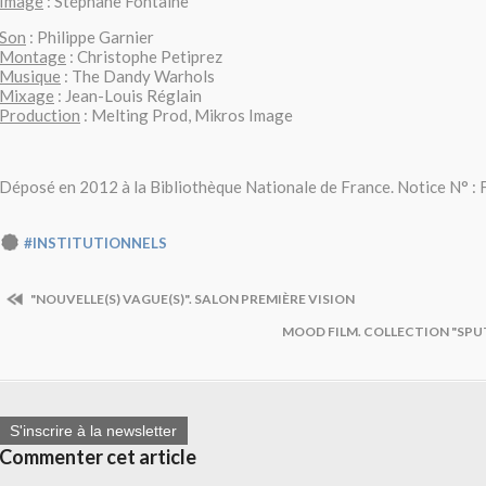
Image
: Stéphane Fontaine
Son
: Philippe Garnier
Montage
: Christophe Petiprez
Musique
: The Dandy Warhols
Mixage
: Jean-Louis Réglain
Production
: Melting Prod, Mikros Image
Déposé en 2012 à la Bibliothèque Nationale de France. Notice N°
#INSTITUTIONNELS
"NOUVELLE(S) VAGUE(S)". SALON PREMIÈRE VISION
MOOD FILM. COLLECTION "SPU
S'inscrire à la newsletter
Commenter cet article