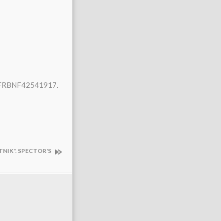
 : FRBNF42541917.
TNIK". SPECTOR'S