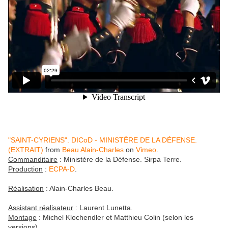
"SAINT-CYRIENS". DICoD - MINISTÈRE DE LA DÉFENSE.
(EXTRAIT)
from
Beau Alain-Charles
on
Vimeo
.
Commanditaire
: Ministère de la Défense. Sirpa Terre.
Production
:
ECPA-D
.
Réalisation
: Alain-Charles Beau.
Assistant réalisateur
: Laurent Lunetta.
Montage
: Michel Klochendler et Matthieu Colin (selon les
versions).